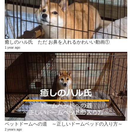
癒しのハル氏 ただ お鼻を入れるかわいい動画①
1 year ago
ペットドームへの道 ～正しいドームベッドの入り方～
2 years ago