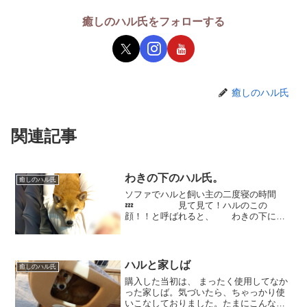
癒しのハル氏をフォローする
癒しのハル氏
関連記事
わきの下のハル氏。
癒しのハル氏
ソファでハルと飼い主の二度寝の時間
💤 見て見て！ハルのこの
顔！！と呼ばれると、 わきの下にす
っぽりと抱えられているハル氏。（お耳
はどこにいったのですか？） ふにょ
ん、とタレ耳されるハル。（微妙なお
顔。。。） ピコン！と戻り...
ハルと家しば
癒しのハル氏
購入した当初は、 まったく使用してなか
った家しば。気づいたら、ちゃっかり使
いこなしておりました。たまにこんなこ