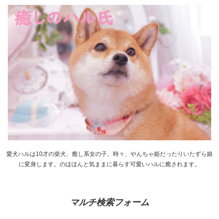
愛犬ハルは10才の柴犬、癒し系女の子。時々、やんちゃ姫だったりいたずら娘
に変身します。のほほんと気ままに暮らす可愛いハルに癒されます。
マルチ検索フォーム