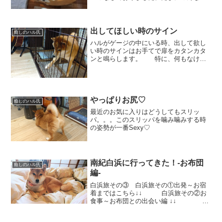
とになります…
出してほしい時のサイン
癒しのハル氏
ハルがゲージの中にいる時、出して欲し
い時のサインはお手てで扉をカタンカタ
ンと鳴らします。 特に、何もなけれ
ば出してあげるんだけど。。。この時
は、大事な書類を書いていたので出して
あげることができません。 「あ
れ？聞こえなかったかな？」...
やっぱりお尻♡
癒しのハル氏
最近のお気に入りはどうしてもスリッ
パ。。。このスリッパを噛み噛みする時
の姿勢が一番Sexy♡
南紀白浜に行ってきた！-お布団
癒しのハル氏
編-
白浜旅その③ 白浜旅その①出発～お宿
着まではこちら↓↓ 白浜旅その②お
食事～お布団との出会い編 ↓↓ さ
て、1日目の夜も更けいよいよお休みの時
間💤 ハルはご覧の通り、ぽすっ！と