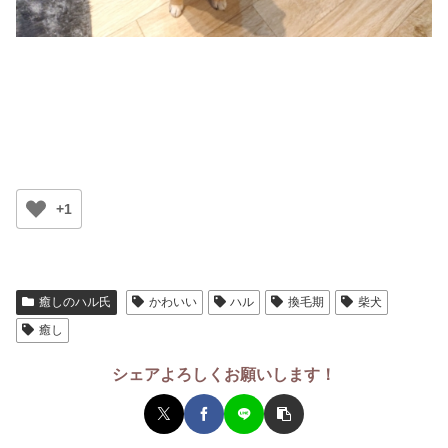
+1
癒しのハル氏
かわいい
ハル
換毛期
柴犬
癒し
シェアよろしくお願いします！