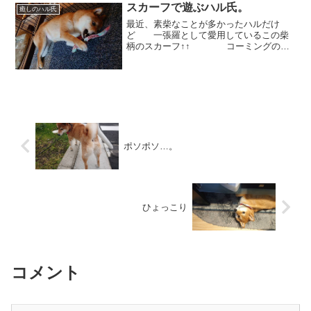
ふかふかのお布団を楽しんでおりま
スカーフで遊ぶハル氏。
癒しのハル氏
す。。。 飼い...
最近、素柴なことが多かったハルだけ
ど 一張羅として愛用しているこの柴
柄のスカーフ↑↑ コーミングの際
などに外してどこかに置いてあったのを
見つけておもちゃにしていました
💧 「ちょうどいい所に 置いて
あったのね。ハムハム」 ...
ポソポソ…。
ひょっこり
コメント