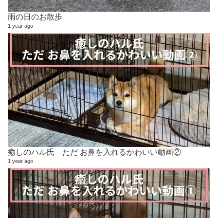
雨の日のお散歩
1 year ago
癒しのハル氏 ただ お鼻を入れるかわいい動画②
1 year ago