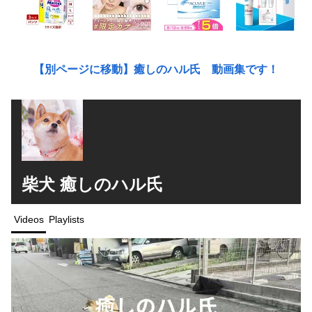
【別ページに移動】癒しのハル氏 動画集です！
柴犬 癒しのハル氏
Videos
Playlists