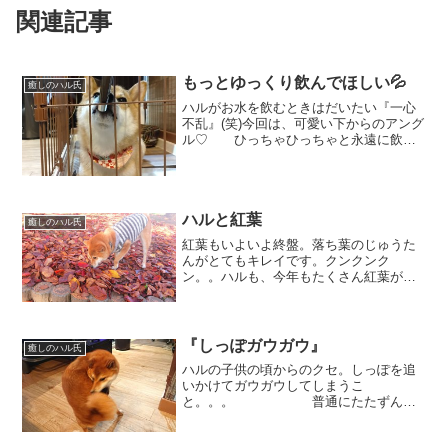
関連記事
もっとゆっくり飲んでほしい💦
癒しのハル氏
ハルがお水を飲むときはだいたい『一心
不乱』(笑)今回は、可愛い下からのアング
ル♡ ひっちゃひっちゃと永遠に飲ん
でいます。みずみずしい（当たり前）ペ
ロが可愛いですね！ 下からアングル
の動画もどうぞ↓↓ たまに「ゴフッ」と咳
き込んだり。。も...
ハルと紅葉
癒しのハル氏
紅葉もいよいよ終盤。落ち葉のじゅうた
んがとてもキレイです。クンクンク
ン。。ハルも、今年もたくさん紅葉が楽
しめて良かったね！！
『しっぽガウガウ』
癒しのハル氏
ハルの子供の頃からのクセ。しっぽを追
いかけてガウガウしてしまうこ
と。。。 普通にたたずんで
いると思いきや…急に、しっぽが気にな
ります。 自分の意志とは別に