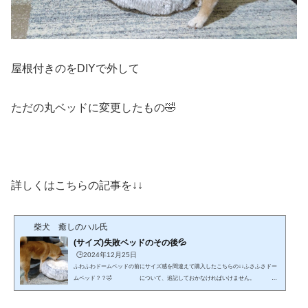
屋根付きのをDIYで外して
ただの丸ベッドに変更したもの🤣
詳しくはこちらの記事を↓↓
柴犬 癒しのハル氏
(サイズ)失敗ベッドのその後💦
🕒️2024年12月25日
ふわふわドームベッドの前にサイズ感を間違えて購入したこちらの↓↓ふさふさドー
ムベッド？？🤣 について、追記しておかなければいけません。
こちらの、ハルが まったく入れないサイズだったベッドを↓↓ リメイク
✨ （屋根の部分を取っただけ💦） 屋根の部分との縫い付け部分をハサミでチ