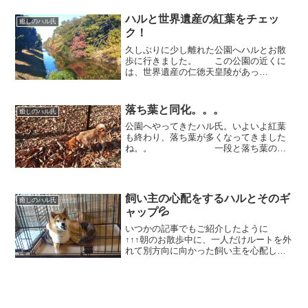
何故か勝手にしっぽがヒョコヒョコして
しまうのです。 むむっ！...
ハルと世界遺産の紅葉をチェッ
癒しのハル氏
ク！
久しぶりに少し離れた公園へハルとお散
歩に行きました。 この公園の近くに
は、世界遺産の仁徳天皇陵があっ
て。 そろそろ紅葉の季節だから色づ
き具合を見に来ました。 お堀の周り
の通路の木々が色づき始めています
落ち葉と同化。。。
癒しのハル氏
🍁 ほらほら！ハル！と、話...
公園へやってきたハル氏。いよいよ紅葉
も終わり、落ち葉が多くなってきました
ね。。 一段と落ち葉の多
いところを好んで歩くハル氏。ザクザク
ザクと、入っていきます
が。。 お洋服を着ていないせ
いか、落ち葉との同化が激しくて💦遠目
飼い主の心配をするハルとそのギ
癒しのハル氏
で...
ャップ💦
いつかの記事でもご紹介したように
↑↑↑朝のお散歩中に、一人だけルートを外
れて別方向に向かった飼い主を心配して
くれるハル。 とっても久しぶり
に同じ用事で、同じ時間に１人だけルー
トから外れると。。 ハタっと立ち止
まり動かなくなるハル...