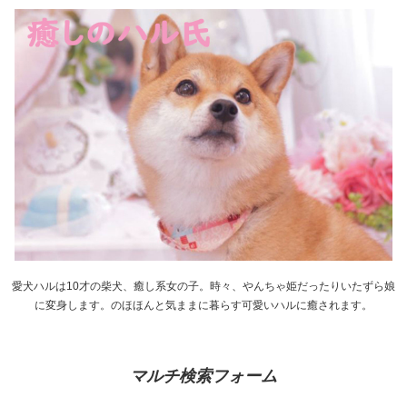
愛犬ハルは10才の柴犬、癒し系女の子。時々、やんちゃ姫だったりいたずら娘
に変身します。のほほんと気ままに暮らす可愛いハルに癒されます。
マルチ検索フォーム