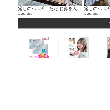
癒しのハル氏 ただ お鼻を入れるかわいい動画②
1 year ago
1 year ago