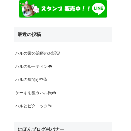
最近の投稿
Nothing found
ハルの歯の治療のお話🦷
ハルのルーティン👅
ハルの眉間が!?💦
ケーキを狙うハル氏🍰
ハルとピクニック🐾
にほんブログ村バナー