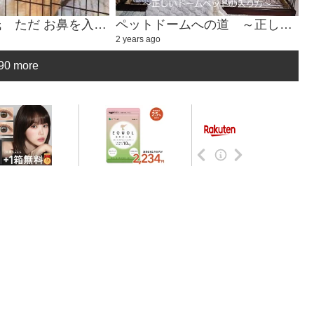
癒しのハル氏 ただ お鼻を入れるかわいい動画①
ペットドームへの道 ～正しいドームベッドの入り方～
2 years ago
90 more