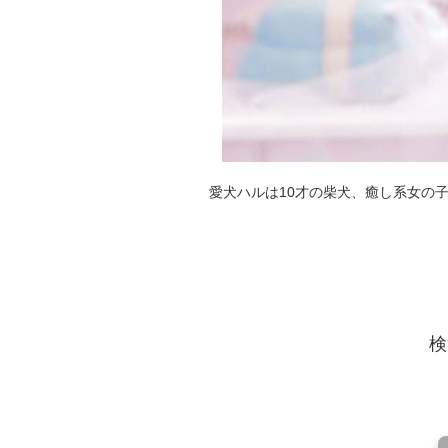
愛犬ハルは10才の柴犬、癒し系女の
検