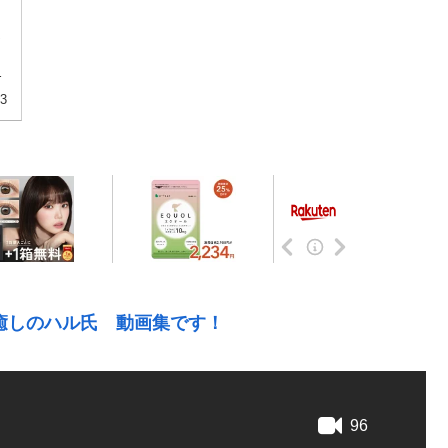
さ
速
23
癒しのハル氏 動画集です！
96