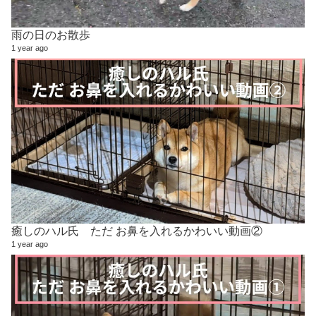
雨の日のお散歩
1 year ago
癒しのハル氏 ただ お鼻を入れるかわいい動画②
1 year ago