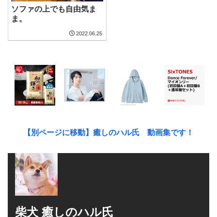
ソファの上でも自由気ま
ま。
2022.06.25
【別ページに移動】癒しのハル氏 動画集です！
柴犬 癒しのハル氏