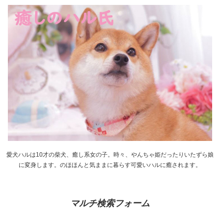
愛犬ハルは10才の柴犬、癒し系女の子。時々、やんちゃ姫だったりいたずら娘
に変身します。のほほんと気ままに暮らす可愛いハルに癒されます。
マルチ検索フォーム