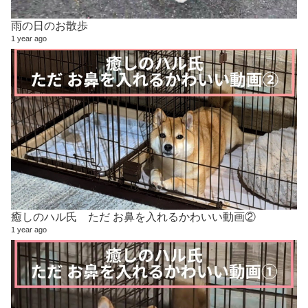
雨の日のお散歩
1 year ago
癒しのハル氏 ただ お鼻を入れるかわいい動画②
1 year ago