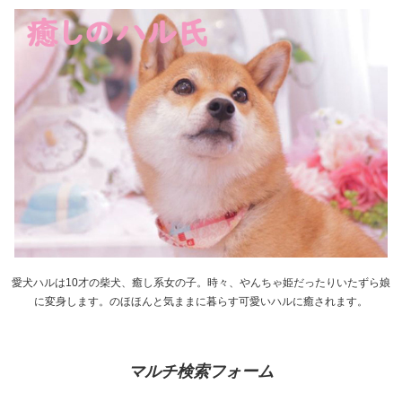
愛犬ハルは10才の柴犬、癒し系女の子。時々、やんちゃ姫だったりいたずら娘
に変身します。のほほんと気ままに暮らす可愛いハルに癒されます。
マルチ検索フォーム