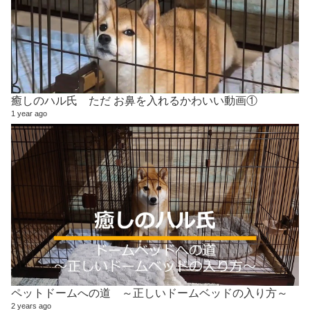
癒しのハル氏 ただ お鼻を入れるかわいい動画①
1 year ago
ペットドームへの道 ～正しいドームベッドの入り方～
2 years ago