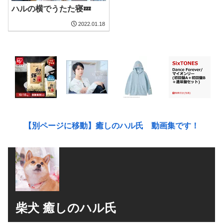
ハルの横でうたた寝💤
2022.01.18
【別ページに移動】癒しのハル氏 動画集です！
柴犬 癒しのハル氏