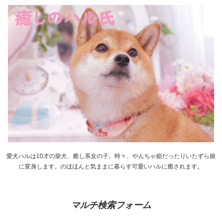
愛犬ハルは10才の柴犬、癒し系女の子。時々、やんちゃ姫だったりいたずら娘
に変身します。のほほんと気ままに暮らす可愛いハルに癒されます。
マルチ検索フォーム