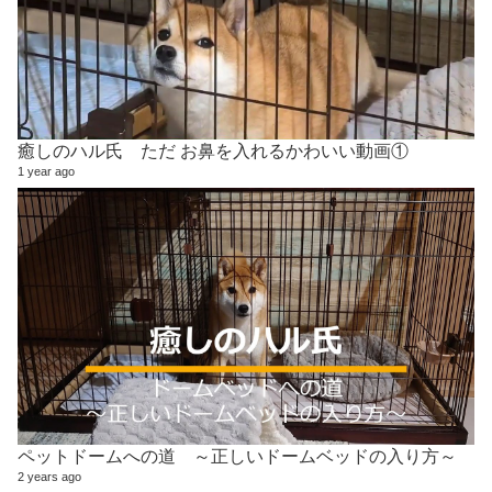
癒しのハル氏 ただ お鼻を入れるかわいい動画①
1 year ago
ペットドームへの道 ～正しいドームベッドの入り方～
2 years ago