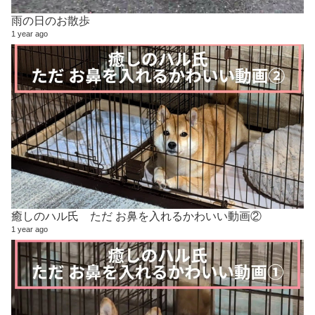
雨の日のお散歩
1 year ago
癒しのハル氏 ただ お鼻を入れるかわいい動画②
1 year ago