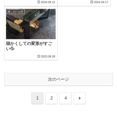
2024.06.12
2024.04.17
癒しのハル氏
頭かくしての変形がすご
い💦
2023.08.28
次のページ
次
1
2
4
へ