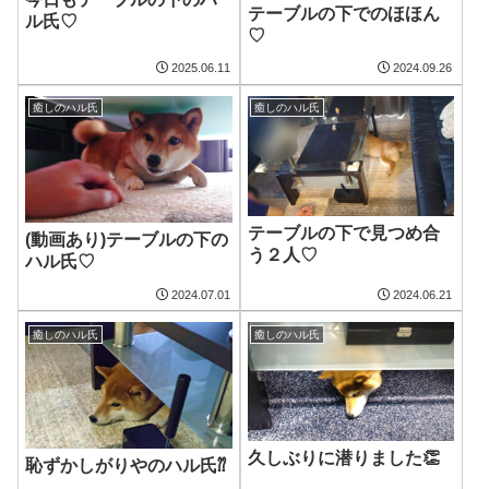
テーブルの下でのほほん
ル氏♡
♡
2025.06.11
2024.09.26
癒しのハル氏
癒しのハル氏
テーブルの下で見つめ合
(動画あり)テーブルの下の
う２人♡
ハル氏♡
2024.07.01
2024.06.21
癒しのハル氏
癒しのハル氏
久しぶりに潜りました👏
恥ずかしがりやのハル氏⁇