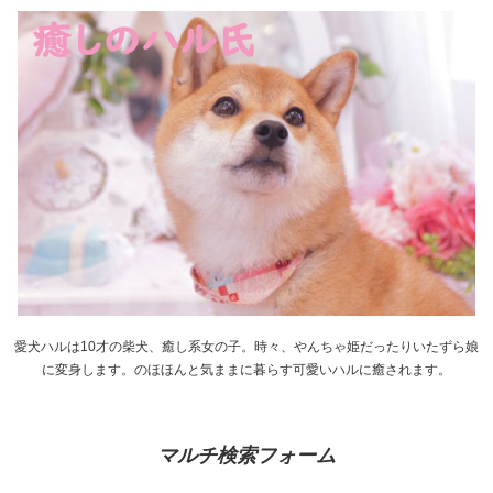
愛犬ハルは10才の柴犬、癒し系女の子。時々、やんちゃ姫だったりいたずら娘
に変身します。のほほんと気ままに暮らす可愛いハルに癒されます。
マルチ検索フォーム