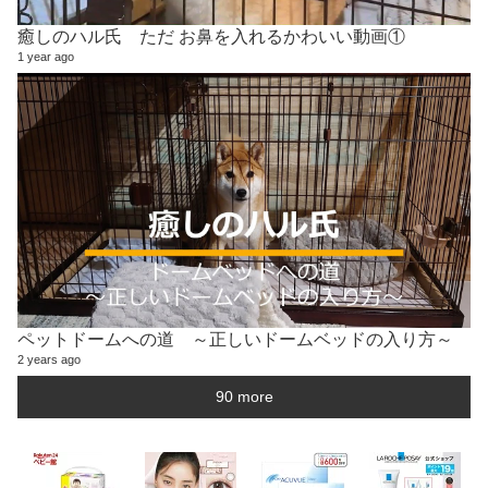
癒しのハル氏 ただ お鼻を入れるかわいい動画①
1 year ago
ペットドームへの道 ～正しいドームベッドの入り方～
2 years ago
90 more