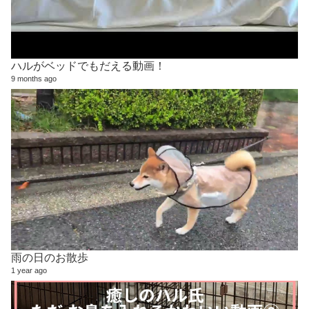
ハルがベッドでもだえる動画！
9 months ago
雨の日のお散歩
1 year ago