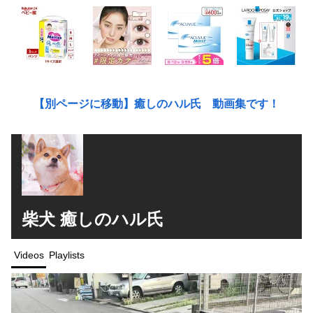
【別ページに移動】癒しのハル氏 動画集です！
柴犬 癒しのハル氏
Videos
Playlists