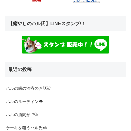
【癒やしのハル氏】LINEスタンプ!！
最近の投稿
ハルの歯の治療のお話🦷
ハルのルーティン👅
ハルの眉間が!?💦
ケーキを狙うハル氏🍰