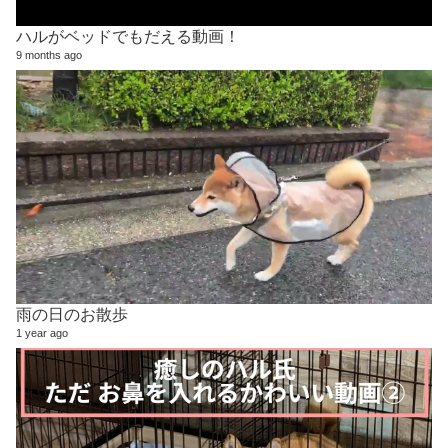
ハルがベッドでもだえる動画！
9 months ago
雨の日のお散歩
1 year ago