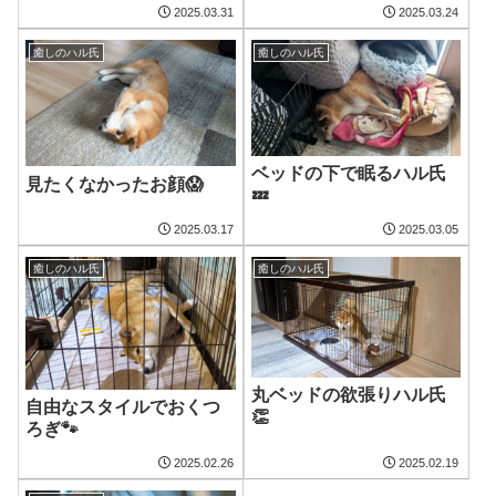
2025.03.31
2025.03.24
癒しのハル氏
癒しのハル氏
ベッドの下で眠るハル氏
見たくなかったお顔😱
💤
2025.03.17
2025.03.05
癒しのハル氏
癒しのハル氏
丸ベッドの欲張りハル氏
自由なスタイルでおくつ
👏
ろぎ🐾
2025.02.26
2025.02.19