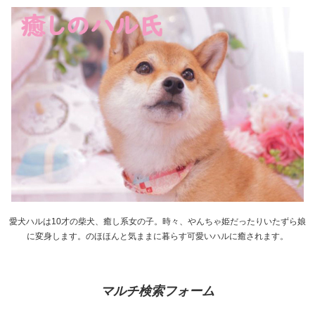
愛犬ハルは10才の柴犬、癒し系女の子。時々、やんちゃ姫だったりいたずら娘
に変身します。のほほんと気ままに暮らす可愛いハルに癒されます。
マルチ検索フォーム