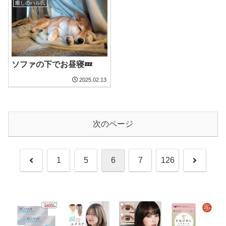
癒しのハル氏
ソファの下でお昼寝💤
2025.02.13
次のページ
前
次
1
5
6
7
126
へ
へ