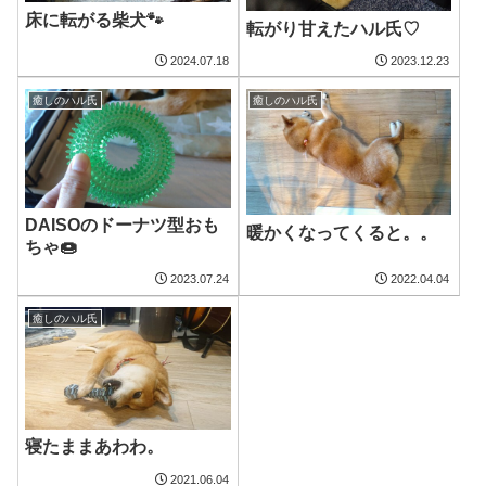
床に転がる柴犬🐾
転がり甘えたハル氏♡
2024.07.18
2023.12.23
癒しのハル氏
癒しのハル氏
DAISOのドーナツ型おも
暖かくなってくると。。
ちゃ🍩
2023.07.24
2022.04.04
癒しのハル氏
寝たままあわわ。
2021.06.04