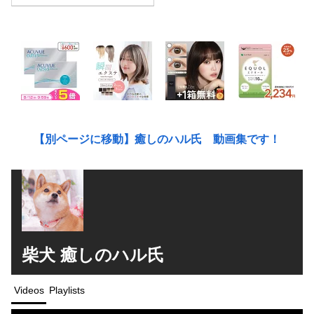
【別ページに移動】癒しのハル氏 動画集です！
柴犬 癒しのハル氏
Videos
Playlists