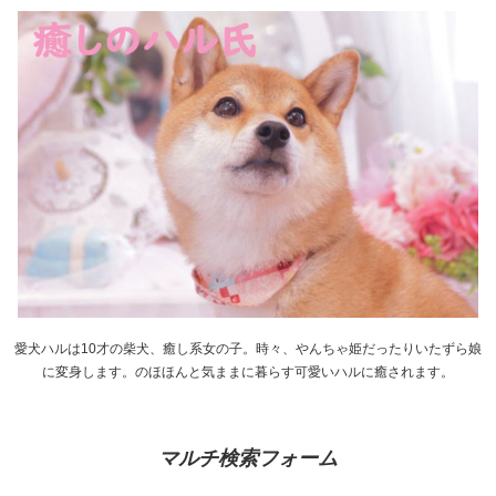
愛犬ハルは10才の柴犬、癒し系女の子。時々、やんちゃ姫だったりいたずら娘
に変身します。のほほんと気ままに暮らす可愛いハルに癒されます。
マルチ検索フォーム